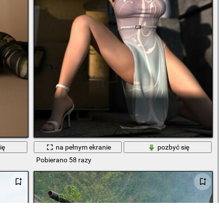
ię
na pełnym ekranie
pozbyć się
Pobierano 58 razy