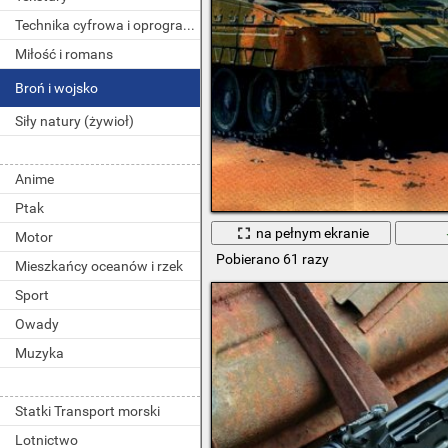
Technika cyfrowa i oprogramowanie
Miłość i romans
Broń i wojsko
Siły natury (żywioł)
Anime
Ptak
na pełnym ekranie
Motor
Pobierano 61 razy
Mieszkańcy oceanów i rzek
Sport
Owady
Muzyka
Statki Transport morski
Lotnictwo