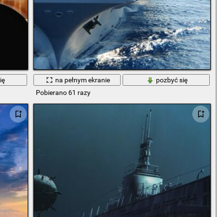
ię
na pełnym ekranie
pozbyć się
Pobierano 61 razy