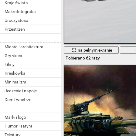
Kraje świata
Makrofotografia
Uroczystość
Przestrzeń
Miasta i architektura
na pełnym ekranie
Gry video
Pobierano 62 razy
Filmy
Kreskówka
Minimalizm
Jedzenie i napoje
Dom i wnętrze
Marki i logo
Humor i satyra
Tekstury