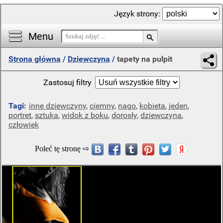
Język strony:
Menu
Strona główna
/
Dziewczyna
/
tapety na pulpit
Zastosuj filtry
Tagi:
inne dziewczyny
,
ciemny
,
nago
,
kobieta
,
jeden
,
portret
,
sztuka
,
widok z boku
,
dorosły
,
dziewczyna
,
człowiek