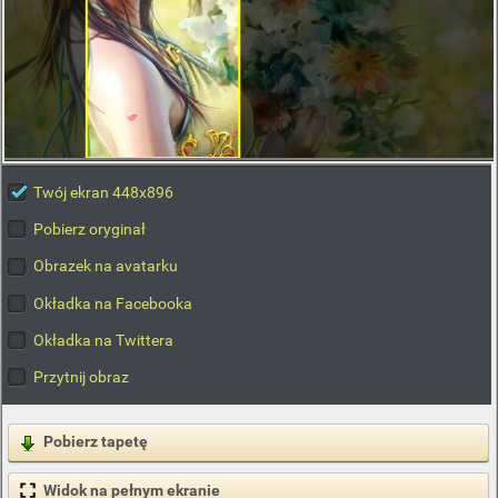
Twój ekran 448x896
Pobierz oryginał
Obrazek na avatarku
Okładka na Facebooka
Okładka na Twittera
Przytnij obraz
Pobierz tapetę
Widok na pełnym ekranie