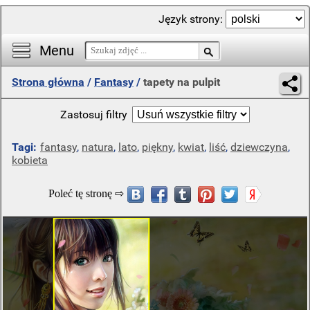
Język strony:
Menu
Strona główna
/
Fantasy
/
tapety na pulpit
Zastosuj filtry
Tagi:
fantasy
,
natura
,
lato
,
piękny
,
kwiat
,
liść
,
dziewczyna
,
kobieta