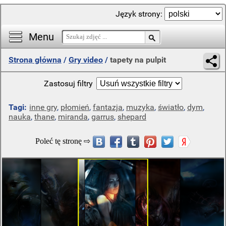
Język strony:
Menu
Strona główna
/
Gry video
/
tapety na pulpit
Zastosuj filtry
Tagi:
inne gry
,
płomień
,
fantazja
,
muzyka
,
światło
,
dym
,
nauka
,
thane
,
miranda
,
garrus
,
shepard