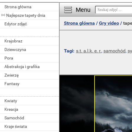
Strona główna
Menu
Najlepsze tapety dnia
Strona główna
/
Gry video
/
tape
Edytor zdjęć
Krajobraz
Dziewczyna
Tagi:
s.t. a.l.k. e. r.
,
samochód
,
sy
Pora
Abstrakcja i grafika
Zwierzę
Fantasy
Kwiaty
Kreacja
Samochód
Kraje świata