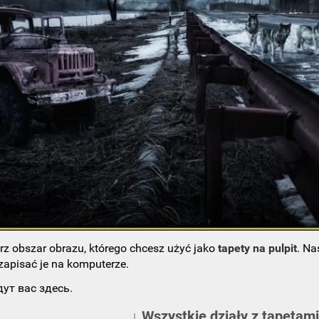
rz obszar obrazu, którego chcesz użyć jako
tapety na pulpit
. Na
 zapisać je na komputerze.
ут вас здесь.
↓ Wszystkie działy z tapetami