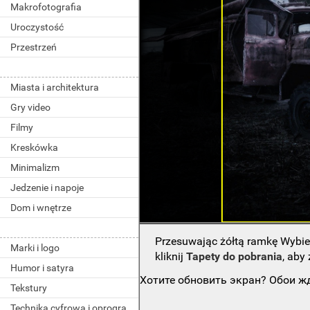
Makrofotografia
Uroczystość
Przestrzeń
Miasta i architektura
Gry video
Filmy
Kreskówka
Minimalizm
Jedzenie i napoje
Dom i wnętrze
Przesuwając żółtą ramkę Wybie
Marki i logo
kliknij
Tapety do pobrania
, aby
Humor i satyra
Хотите обновить экран? Обои жд
Tekstury
Technika cyfrowa i oprogramowanie