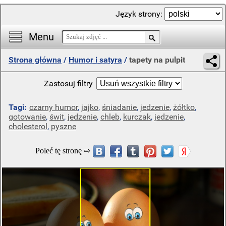
Język strony:
Menu
Strona główna
/
Humor i satyra
/
tapety na pulpit
Zastosuj filtry
Tagi:
czarny humor
,
jajko
,
śniadanie
,
jedzenie
,
żółtko
,
gotowanie
,
świt
,
jedzenie
,
chleb
,
kurczak
,
jedzenie
,
cholesterol
,
pyszne