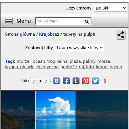
Język strony:
Menu
Strona główna
/
Krajobraz
/
tapety na pulpit
Zastosuj filtry
Tagi:
morze i ocean
,
tropikalna
,
plaża
,
palmy
,
morza
,
wyspa
,
piasek
,
egzotyczne
,
podróże
,
raj
,
lato
,
kurort
,
ocean