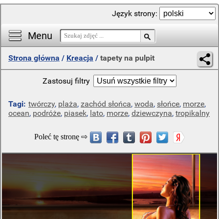
Język strony:
Menu
Strona główna
/
Kreacja
/
tapety na pulpit
Zastosuj filtry
Tagi:
twórczy
,
plaża
,
zachód słońca
,
woda
,
słońce
,
morze
,
ocean
,
podróże
,
piasek
,
lato
,
morze
,
dziewczyna
,
tropikalny