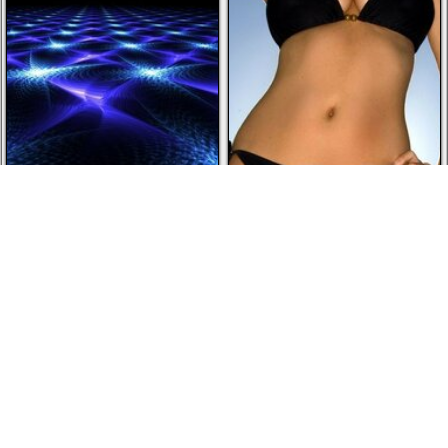
Obejrzało 6 gości
Obejrzało 6 gości
Do tyłu
Naprzód
1
2
3
4
5
6
... 52