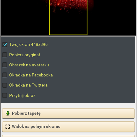
Twój ekran 448x896
Pobierz oryginał
Obrazek na avatarku
Okładka na Facebooka
Okładka na Twittera
Przytnij obraz
Pobierz tapetę
Widok na pełnym ekranie