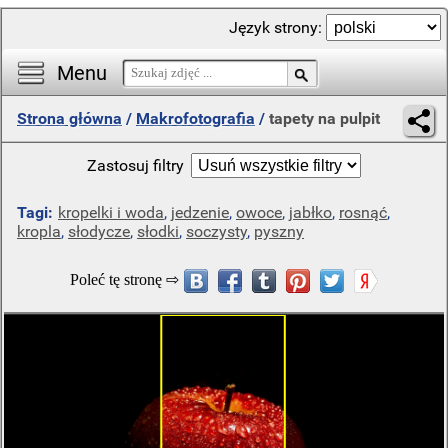
Język strony:
Menu
Strona główna
/
Makrofotografia
/
tapety na pulpit
Zastosuj filtry
Tagi:
kropelki i woda
,
jedzenie
,
owoce
,
jabłko
,
rosnąć
,
kropla
,
słodycze
,
słodki
,
soczysty
,
pyszny