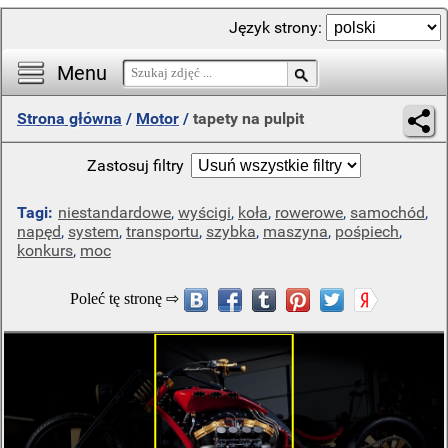
Język strony:
Menu
Strona główna
/
Motor
/
tapety na pulpit
Zastosuj filtry
Tagi:
niestandardowe
,
wyścigi
,
koła
,
rowerowe
,
samochód
,
napęd
,
system
,
transportu
,
szybka
,
maszyna
,
pośpiech
,
konkurs
,
moc