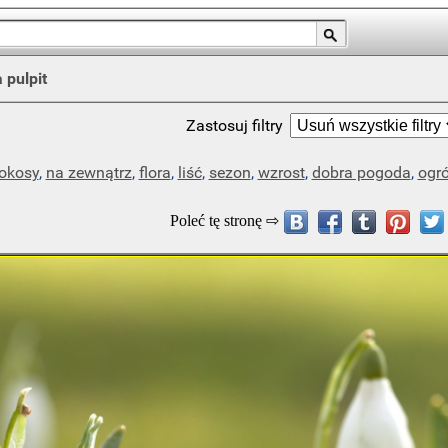
 pulpit
Zastosuj filtry
okosy
,
na zewnątrz
,
flora
,
liść
,
sezon
,
wzrost
,
dobra pogoda
,
ogr