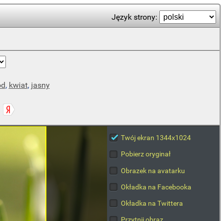
Język strony:
ód
,
kwiat
,
jasny
Twój ekran 1344x1024
Pobierz oryginał
Obrazek na avatarku
Okładka na Facebooka
Okładka na Twittera
Przytnij obraz