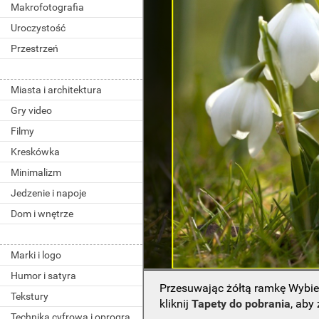
Makrofotografia
Uroczystość
Przestrzeń
Miasta i architektura
Gry video
Filmy
Kreskówka
Minimalizm
Jedzenie i napoje
Dom i wnętrze
Marki i logo
Humor i satyra
Przesuwając żółtą ramkę Wybie
Tekstury
kliknij
Tapety do pobrania
, aby
Technika cyfrowa i oprogramowanie