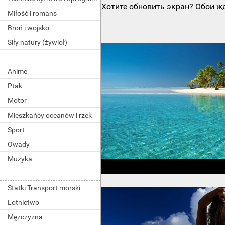
Хотите обновить экран? Обои жд
Miłość i romans
Broń i wojsko
Siły natury (żywioł)
Anime
Ptak
Motor
Mieszkańcy oceanów i rzek
Sport
Owady
Muzyka
Statki Transport morski
Lotnictwo
Mężczyzna