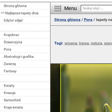
Strona główna
Menu
Najlepsze tapety dnia
Strona główna
/
Pora
/
tapety na
Edytor zdjęć
Krajobraz
Dziewczyna
Tagi:
wiosna
,
trawa
,
natura
,
sian
Pora
Abstrakcja i grafika
Zwierzę
Fantasy
Kwiaty
Kreacja
Samochód
Kraje świata