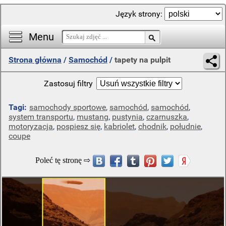
Język strony:
Menu
Strona główna
/
Samochód
/
tapety na pulpit
Zastosuj filtry
Tagi:
samochody sportowe
,
samochód
,
samochód
,
system transportu
,
mustang
,
pustynia
,
czarnuszka
,
motoryzacja
,
pospiesz się
,
kabriolet
,
chodnik
,
południe
,
coupe