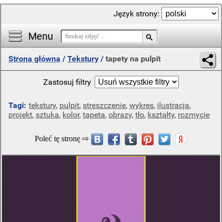
Język strony:
Menu
Strona główna
/
Tekstury
/
tapety na pulpit
Zastosuj filtry
Tagi:
tekstury
,
pulpit
,
streszczenie
,
wykres
,
ilustracja
,
projekt
,
sztuka
,
kolor
,
tapeta
,
obrazy
,
tło
,
kształty
,
rozmycie