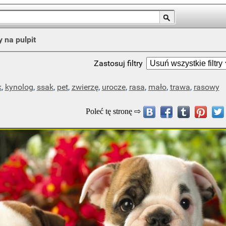
y na pulpit
Zastosuj filtry
k
,
kynolog
,
ssak
,
pet
,
zwierzę
,
urocze
,
rasa
,
mało
,
trawa
,
rasowy