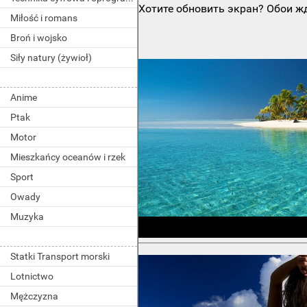
Хотите обновить экран? Обои жд
Miłość i romans
Broń i wojsko
Siły natury (żywioł)
Anime
Ptak
Motor
Mieszkańcy oceanów i rzek
Sport
Owady
Muzyka
Statki Transport morski
Lotnictwo
Mężczyzna