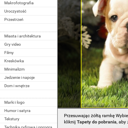
Makrofotografia
Uroczystość
Przestrzeń
Miasta i architektura
Gry video
Filmy
Kreskówka
Minimalizm
Jedzenie i napoje
Dom i wnętrze
Marki i logo
Humor i satyra
Przesuwając żółtą ramkę Wybie
Tekstury
kliknij
Tapety do pobrania
, aby
Technika cyfrowa i oprogramowanie