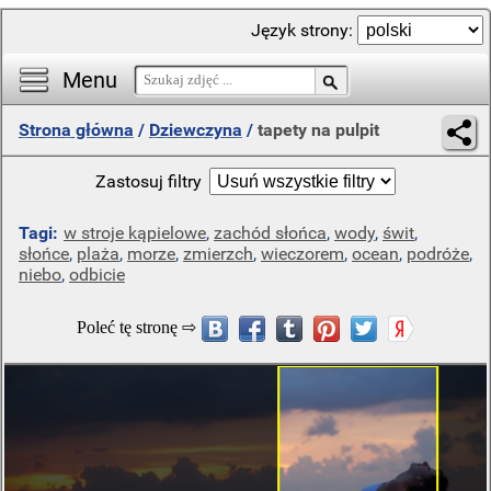
Język strony:
Menu
Strona główna
/
Dziewczyna
/
tapety na pulpit
Zastosuj filtry
Tagi:
w stroje kąpielowe
,
zachód słońca
,
wody
,
świt
,
słońce
,
plaża
,
morze
,
zmierzch
,
wieczorem
,
ocean
,
podróże
,
niebo
,
odbicie