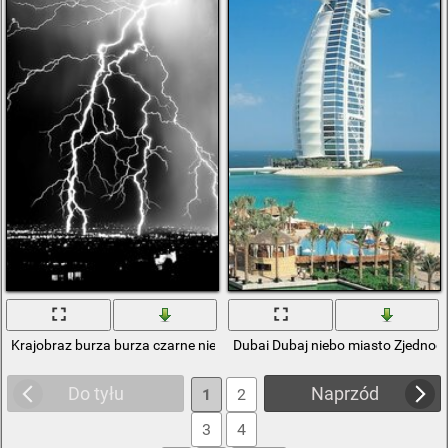
Krajobraz burza burza czarne niebo grzmoty
Dubai Dubaj niebo miasto Zjednoc
Do tyłu
Naprzód
1
2
3
4