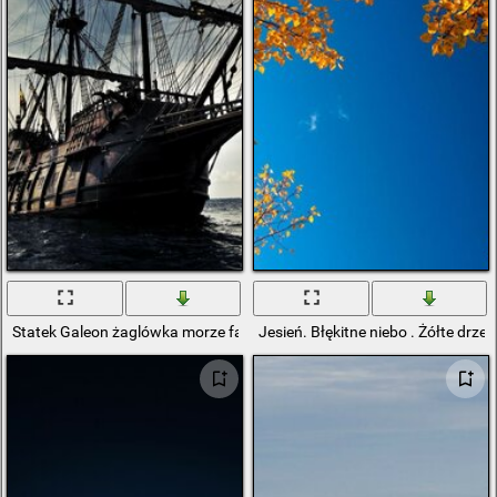
Statek Galeon żaglówka morze fale niebo chmury krajobraz
Jesień. Błękitne niebo . Żółte drze