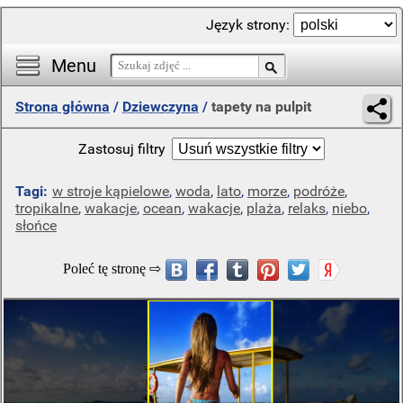
Język strony:
Menu
Strona główna
/
Dziewczyna
/
tapety na pulpit
Zastosuj filtry
Tagi:
w stroje kąpielowe
,
woda
,
lato
,
morze
,
podróże
,
tropikalne
,
wakacje
,
ocean
,
wakacje
,
plaża
,
relaks
,
niebo
,
słońce