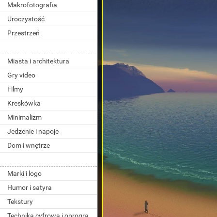
Makrofotografia
Uroczystość
Przestrzeń
Miasta i architektura
Gry video
Filmy
Kreskówka
Minimalizm
Jedzenie i napoje
Dom i wnętrze
Marki i logo
Humor i satyra
Tekstury
Technika cyfrowa i oprogramowanie