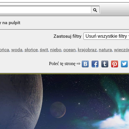
y na pulpit
Zastosuj filtry
ońca
,
woda
,
słońce
,
świt
,
niebo
,
ocean
,
krajobraz
,
natura
,
wieczó