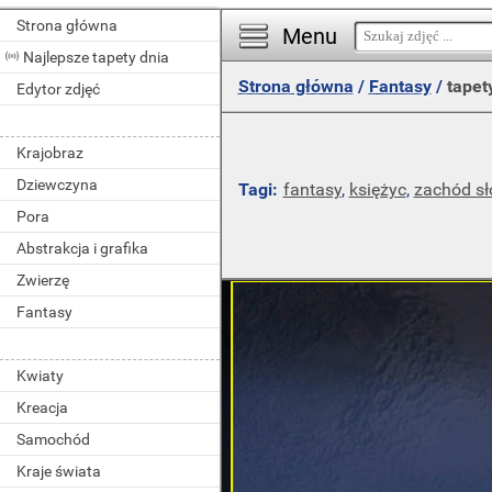
Strona główna
Menu
Najlepsze tapety dnia
Strona główna
/
Fantasy
/
tapet
Edytor zdjęć
Krajobraz
Dziewczyna
Tagi:
fantasy
,
księżyc
,
zachód sł
Pora
Abstrakcja i grafika
Zwierzę
Fantasy
Kwiaty
Kreacja
Samochód
Kraje świata