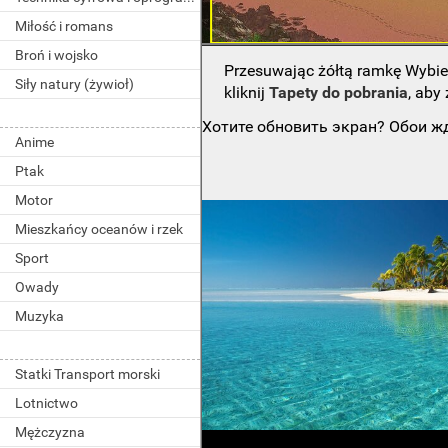
Miłość i romans
Broń i wojsko
Przesuwając żółtą ramkę Wybie
Siły natury (żywioł)
kliknij
Tapety do pobrania
, aby
Хотите обновить экран? Обои жд
Anime
Ptak
Motor
Mieszkańcy oceanów i rzek
Sport
Owady
Muzyka
Statki Transport morski
Lotnictwo
Mężczyzna