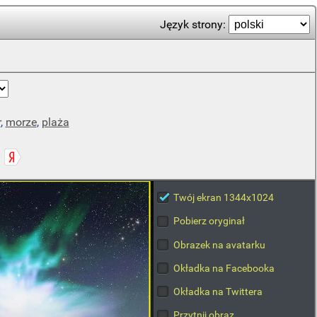
Język strony:
r
,
morze
,
plaża
Twój ekran 1344x1024
Pobierz oryginał
Obrazek na avatarku
Okładka na Facebooka
Okładka na Twittera
Przytnij obraz