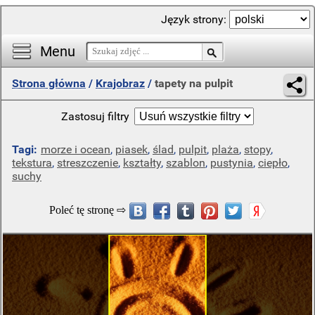
Język strony:
Menu
Strona główna
/
Krajobraz
/
tapety na pulpit
Zastosuj filtry
Tagi:
morze i ocean
,
piasek
,
ślad
,
pulpit
,
plaża
,
stopy
,
tekstura
,
streszczenie
,
kształty
,
szablon
,
pustynia
,
ciepło
,
suchy