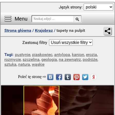
Język strony:
Menu
Strona główna
/
Krajobraz
/
tapety na pulpit
Zastosuj filtry
Tagi:
pustynie
,
piaskowiec
,
antylopa
,
kanion
,
erozja
,
rozmycie
,
szczelina
,
geologia
,
na zewnątrz
,
podróże
,
sztuka
,
natura
,
wąskie