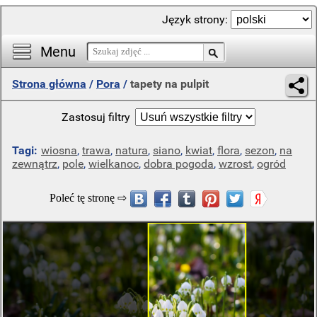
Język strony:
Menu
Strona główna
/
Pora
/
tapety na pulpit
Zastosuj filtry
Tagi:
wiosna
,
trawa
,
natura
,
siano
,
kwiat
,
flora
,
sezon
,
na
zewnątrz
,
pole
,
wielkanoc
,
dobra pogoda
,
wzrost
,
ogród