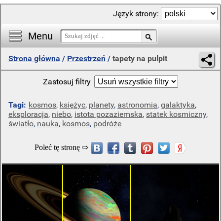
Język strony:
Menu
Strona główna
/
Przestrzeń
/
tapety na pulpit
Zastosuj filtry
Tagi:
kosmos
,
księżyc
,
planety
,
astronomia
,
galaktyka
,
eksploracja
,
niebo
,
istota pozaziemska
,
statek kosmiczny
,
światło
,
nauka
,
kosmos
,
podróże