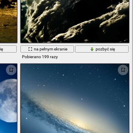
ię
na pełnym ekranie
pozbyć się
Pobierano 199 razy