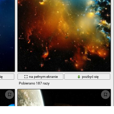
ię
na pełnym ekranie
pozbyć się
Pobierano 187 razy