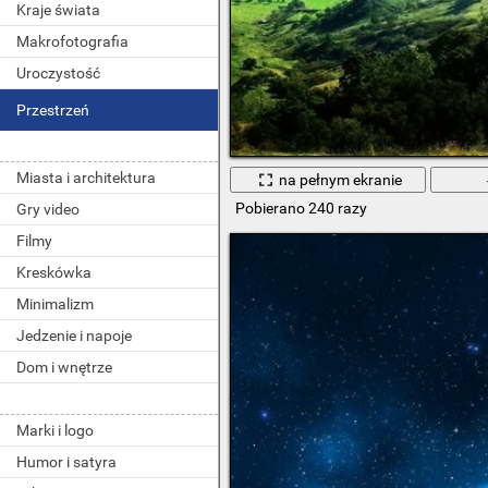
Kraje świata
Makrofotografia
Uroczystość
Przestrzeń
Miasta i architektura
na pełnym ekranie
Pobierano 240 razy
Gry video
Filmy
Kreskówka
Minimalizm
Jedzenie i napoje
Dom i wnętrze
Marki i logo
Humor i satyra