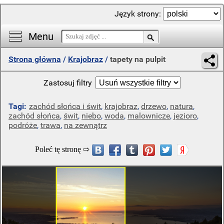
Język strony:
Menu
Strona główna
/
Krajobraz
/
tapety na pulpit
Zastosuj filtry
Tagi:
zachód słońca i świt
,
krajobraz
,
drzewo
,
natura
,
zachód słońca
,
świt
,
niebo
,
woda
,
malownicze
,
jezioro
,
podróże
,
trawa
,
na zewnątrz