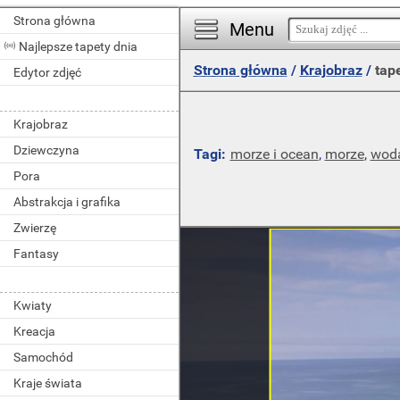
Strona główna
Menu
Najlepsze tapety dnia
Strona główna
/
Krajobraz
/
tape
Edytor zdjęć
Krajobraz
Dziewczyna
Tagi:
morze i ocean
,
morze
,
wod
Pora
Abstrakcja i grafika
Zwierzę
Fantasy
Kwiaty
Kreacja
Samochód
Kraje świata