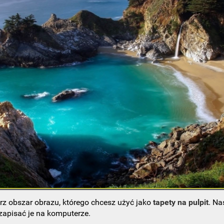
rz obszar obrazu, którego chcesz użyć jako
tapety na pulpit
. Na
 zapisać je na komputerze.