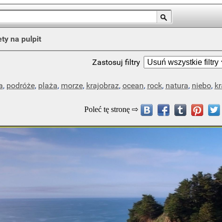
ty na pulpit
Zastosuj filtry
a
,
podróże
,
plaża
,
morze
,
krajobraz
,
ocean
,
rock
,
natura
,
niebo
,
kr