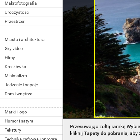
Makrofotografia
Uroczystość
Przestrzeń
Miasta i architektura
Gry video
Filmy
Kreskówka
Minimalizm
Jedzenie i napoje
Dom i wnętrze
Marki i logo
Humor i satyra
Przesuwając żółtą ramkę Wybie
Tekstury
kliknij
Tapety do pobrania
, aby
Technika cyfrowa i oprogramowanie