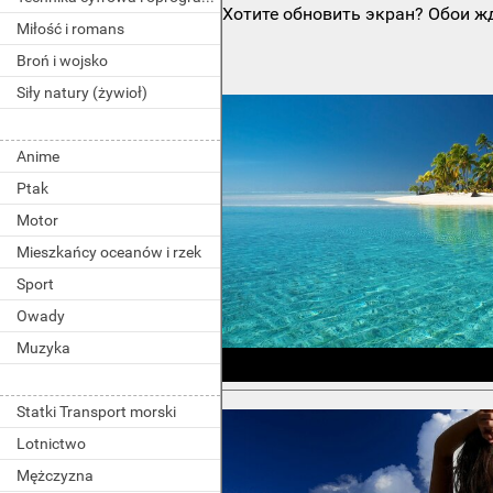
Хотите обновить экран? Обои жд
Miłość i romans
Broń i wojsko
Siły natury (żywioł)
Anime
Ptak
Motor
Mieszkańcy oceanów i rzek
Sport
Owady
Muzyka
Statki Transport morski
Lotnictwo
Mężczyzna