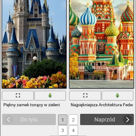
Piękny zamek tonący w zieleni
Najpiękniejsza Architektura Federac
Do tyłu
Naprzód
1
2
3
4