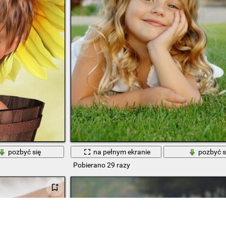
pozbyć się
na pełnym ekranie
pozbyć s
Pobierano 29 razy