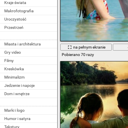
Kraje świata
Makrofotografia
Uroczystość
Przestrzeń
Miasta i architektura
na pełnym ekranie
Gry video
Pobierano 70 razy
Filmy
Kreskówka
Minimalizm
Jedzenie i napoje
Dom i wnętrze
Marki i logo
Humor i satyra
Tekstury