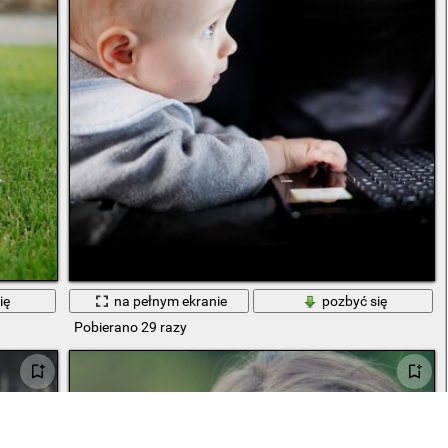
ię
na pełnym ekranie
pozbyć się
Pobierano 29 razy