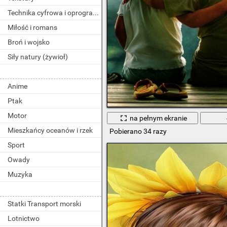
Technika cyfrowa i oprogramowanie
Miłość i romans
Broń i wojsko
Siły natury (żywioł)
Anime
Ptak
Motor
na pełnym ekranie
Mieszkańcy oceanów i rzek
Pobierano 34 razy
Sport
Owady
Muzyka
Statki Transport morski
Lotnictwo