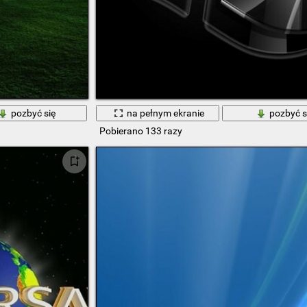
pozbyć się
na pełnym ekranie
pozbyć s
Pobierano 133 razy