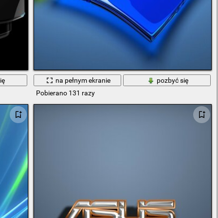
ię
na pełnym ekranie
pozbyć się
Pobierano 131 razy