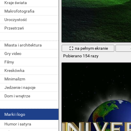
Kraje świata
Makrofotografia
Uroczystość
Przestrzeń
Miasta i architektura
na pełnym ekranie
Gry video
Pobierano 154 razy
Filmy
Kreskówka
Minimalizm
Jedzenie i napoje
Dom i wnętrze
Marki i logo
Humor i satyra