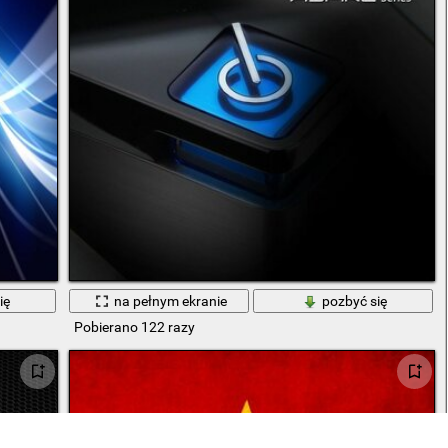
ię
na pełnym ekranie
pozbyć się
Pobierano 122 razy