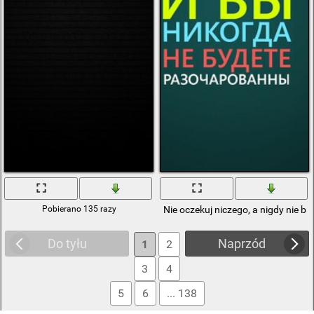
Pobierano 135 razy
Nie oczekuj niczego, a nigdy nie 
Do tyłu
Naprzód
1
2
3
4
5
6
... 138