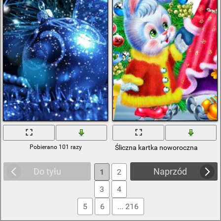
Pobierano 101 razy
Śliczna kartka noworoczna
Do tyłu
Naprzód
1
2
3
4
5
6
... 216