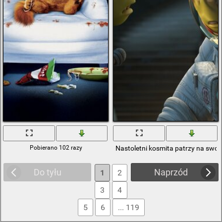
Pobierano 102 razy
Nastoletni kosmita patrzy na swo
Do tyłu
Naprzód
1
2
3
4
5
6
... 119