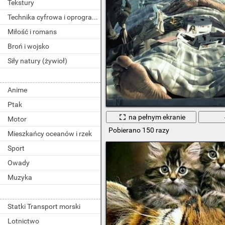
Tekstury
Technika cyfrowa i oprogramowanie
Miłość i romans
Broń i wojsko
Siły natury (żywioł)
Anime
Ptak
na pełnym ekranie
Motor
Pobierano 150 razy
Mieszkańcy oceanów i rzek
Sport
Owady
Muzyka
Statki Transport morski
Lotnictwo