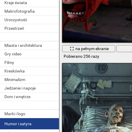
Kraje świata
Makrofotografia
Uroczystość
Przestrzeń
Miasta i architektura
na pełnym ekranie
Gry video
Pobierano 256 razy
Filmy
Kreskówka
Minimalizm
Jedzenie i napoje
Dom i wnętrze
Marki i logo
Humor i satyra