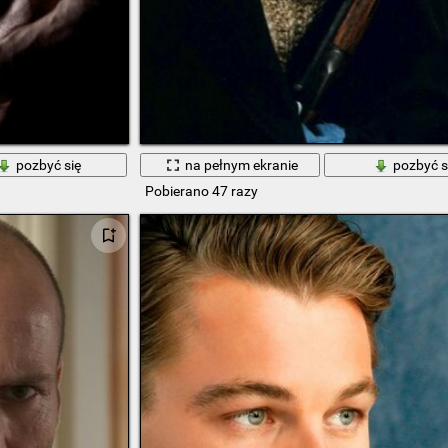
pozbyć się
na pełnym ekranie
pozbyć s
Pobierano 47 razy