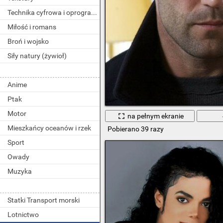
Technika cyfrowa i oprogramowanie
Miłość i romans
Broń i wojsko
Siły natury (żywioł)
Anime
Ptak
Motor
na pełnym ekranie
Mieszkańcy oceanów i rzek
Pobierano 39 razy
Sport
Owady
Muzyka
Statki Transport morski
Lotnictwo