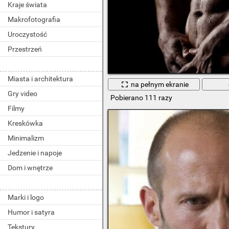
Kraje świata
Makrofotografia
Uroczystość
Przestrzeń
Miasta i architektura
na pełnym ekranie
Gry video
Pobierano 111 razy
Filmy
Kreskówka
Minimalizm
Jedzenie i napoje
Dom i wnętrze
Marki i logo
Humor i satyra
Tekstury