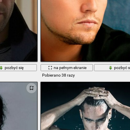
pozbyć się
na pełnym ekranie
pozbyć s
Pobierano 38 razy