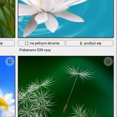
ię
na pełnym ekranie
pozbyć się
Pobierano 539 razy