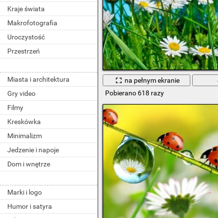
Kraje świata
Makrofotografia
Uroczystość
Przestrzeń
Miasta i architektura
na pełnym ekranie
Pobierano 618 razy
Gry video
Filmy
Kreskówka
Minimalizm
Jedzenie i napoje
Dom i wnętrze
Marki i logo
Humor i satyra