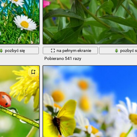
pozbyć się
na pełnym ekranie
pozbyć s
Pobierano 541 razy