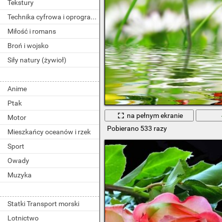
Tekstury
Technika cyfrowa i oprogramowanie
Miłość i romans
Broń i wojsko
Siły natury (żywioł)
Anime
Ptak
na pełnym ekranie
Motor
Pobierano 533 razy
Mieszkańcy oceanów i rzek
Sport
Owady
Muzyka
Statki Transport morski
Lotnictwo