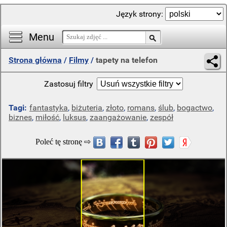
Język strony:
Menu
Strona główna
/
Filmy
/
tapety na telefon
Zastosuj filtry
Tagi:
fantastyka
,
biżuteria
,
złoto
,
romans
,
ślub
,
bogactwo
,
biznes
,
miłość
,
luksus
,
zaangażowanie
,
zespół