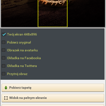
Twój ekran 448x896
Pobierz oryginał
Obrazek na avatarku
Okładka na Facebooka
Okładka na Twittera
Przytnij obraz
Pobierz tapetę
Widok na pełnym ekranie