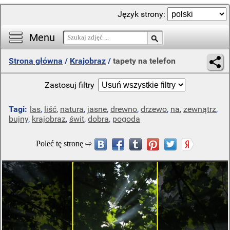
Język strony:
Menu
Strona główna
/
Krajobraz
/
tapety na telefon
Zastosuj filtry
Tagi:
las
,
liść
,
natura
,
jasne
,
drewno
,
drzewo
,
na
,
zewnątrz
,
bujny
,
krajobraz
,
świt
,
dobra
,
pogoda