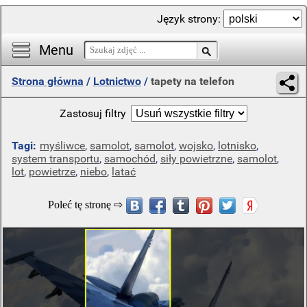
Język strony:
Menu
Strona główna
/
Lotnictwo
/
tapety na telefon
Zastosuj filtry
Tagi:
myśliwce
,
samolot
,
samolot
,
wojsko
,
lotnisko
,
system transportu
,
samochód
,
siły powietrzne
,
samolot
,
lot
,
powietrze
,
niebo
,
latać