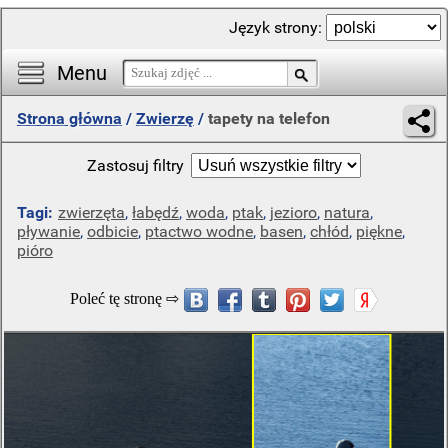
Język strony:
Menu
Strona główna
/
Zwierzę
/
tapety na telefon
Zastosuj filtry
Tagi:
zwierzęta
,
łabędź
,
woda
,
ptak
,
jezioro
,
natura
,
pływanie
,
odbicie
,
ptactwo wodne
,
basen
,
chłód
,
piękne
,
pióro